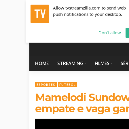
Allow tvstreamzilla.com to send web
push notifications to your desktop.
Sexta-Feira, Agosto 7, 2026
info@tvstreamzilla.com
Don't allow
HOME
STREAMING
FILMES
SÉR
ESPORTES
FUTEBOL
Mamelodi Sundown
empate e vaga gar