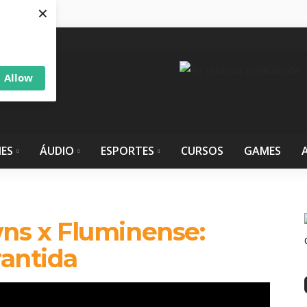
×
Allow
IES
ÁUDIO
ESPORTES
CURSOS
GAMES
s x Fluminense:
antida