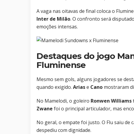
A vaga nas oitavas de final coloca o Flumin
Inter de Milão
. O confronto será disputa
emoções intensas.
Destaques do jogo Ma
Fluminense
Mesmo sem gols, alguns jogadores se dest
quando exigido.
Arias
e
Cano
mostraram dis
No Mamelodi, o goleiro
Ronwen Williams
Zwane
foi o principal articulador, mas enc
No geral, o empate foi justo. O Flu saiu d
despediu com dignidade.