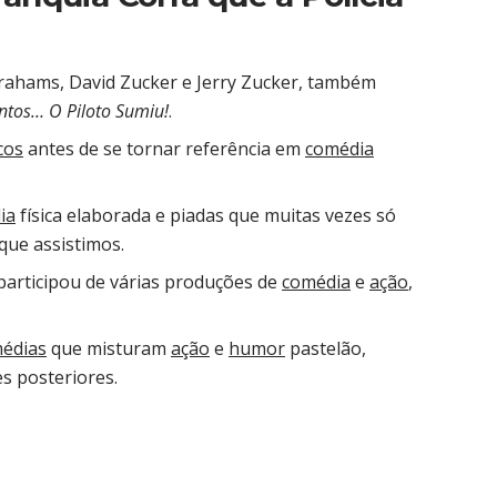
brahams, David Zucker e Jerry Zucker, também
ntos… O Piloto Sumiu!
.
cos
antes de se tornar referência em
comédia
ia
física elaborada e piadas que muitas vezes só
que assistimos.
participou de várias produções de
comédia
e
ação
,
édias
que misturam
ação
e
humor
pastelão,
es posteriores.