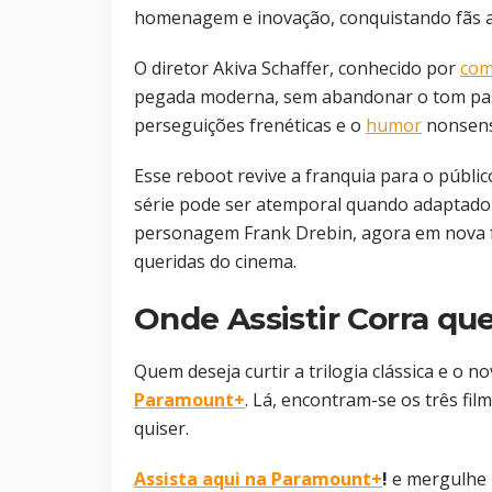
homenagem e inovação, conquistando fãs a
O diretor Akiva Schaffer, conhecido por
com
pegada moderna, sem abandonar o tom paste
perseguições frenéticas e o
humor
nonsens
Esse reboot revive a franquia para o públ
série pode ser atemporal quando adaptado 
personagem Frank Drebin, agora em nova f
queridas do cinema.
Onde Assistir Corra que
Quem deseja curtir a trilogia clássica e o 
Paramount+
. Lá, encontram-se os três fil
quiser.
Assista aqui na Paramount+
!
e mergulhe n