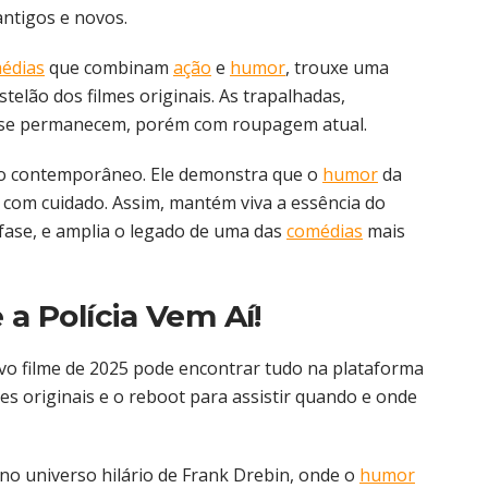
ntigos e novos.
édias
que combinam
ação
e
humor
, trouxe uma
lão dos filmes originais. As trapalhadas,
e permanecem, porém com roupagem atual.
ico contemporâneo. Ele demonstra que o
humor
da
com cuidado. Assim, mantém viva a essência do
ase, e amplia o legado de uma das
comédias
mais
 a Polícia Vem Aí!
novo filme de 2025 pode encontrar tudo na plataforma
mes originais e o reboot para assistir quando e onde
o universo hilário de Frank Drebin, onde o
humor