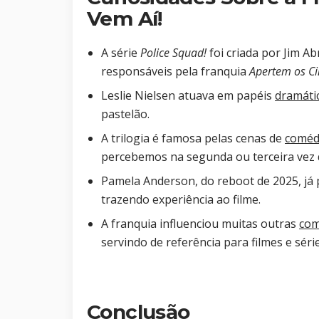
Vem Aí!
A série
Police Squad!
foi criada por Jim A
responsáveis pela franquia
Apertem os Ci
Leslie Nielsen atuava em papéis
dramáti
pastelão.
A trilogia é famosa pelas cenas de
coméd
percebemos na segunda ou terceira vez 
Pamela Anderson, do reboot de 2025, já 
trazendo experiência ao filme.
A franquia influenciou muitas outras
com
servindo de referência para filmes e séri
Conclusão