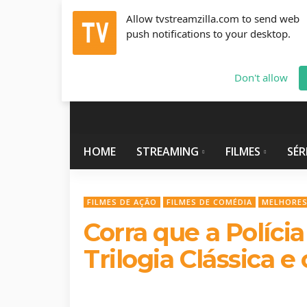
Allow tvstreamzilla.com to send web
push notifications to your desktop.
Sábado, Agosto 8, 2026
info@tvstreamzilla.com
Don't allow
HOME
STREAMING
FILMES
SÉR
FILMES DE AÇÃO
FILMES DE COMÉDIA
MELHORES
Corra que a Políci
Trilogia Clássica 