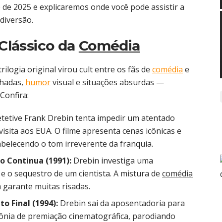
me de 2025 e explicaremos onde você pode assistir a
diversão.
 Clássico da
Comédia
ilogia original virou cult entre os fãs de
comédia
e
chadas,
humor
visual e situações absurdas —
Confira:
tetive Frank Drebin tenta impedir um atentado
visita aos EUA. O filme apresenta cenas icônicas e
abelecendo o tom irreverente da franquia.
o Continua (1991):
Drebin investiga uma
e o sequestro de um cientista. A mistura de
comédia
m garante muitas risadas.
to Final (1994):
Drebin sai da aposentadoria para
nia de premiação cinematográfica, parodiando