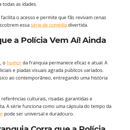
a todas as idades.
acilita o acesso e permite que fãs revivam cenas
descobrem essa
série de comédia
divertida.
que a Polícia Vem Aí! Ainda
, o
humor
da franquia permanece eficaz e atual. A
liciais e piadas visuais agrada públicos variados.
ássico ao contemporâneo, entregando uma história
 referências culturais, risadas garantidas e
ta. A série funciona como uma cápsula do tempo da
r
pode ser universal e duradouro.
anquia Corra que a Polícia