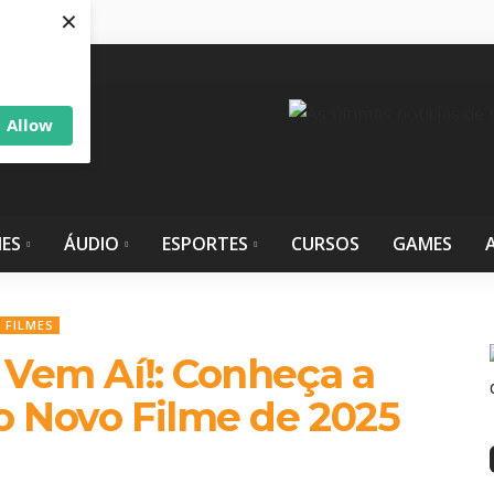
×
Allow
IES
ÁUDIO
ESPORTES
CURSOS
GAMES
 FILMES
a Vem Aí!: Conheça a
e o Novo Filme de 2025