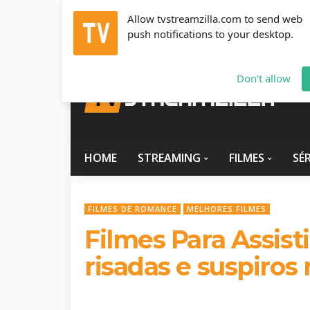
Allow tvstreamzilla.com to send web
push notifications to your desktop.
Quinta-Feira, Agosto 6, 2026
info@tvstreamzilla.c
Don't allow
HOME
STREAMING
FILMES
SÉR
FILMES DE ROMANCE
MELHORES FILMES
Filmes Para Assisti
risadas e suspiros