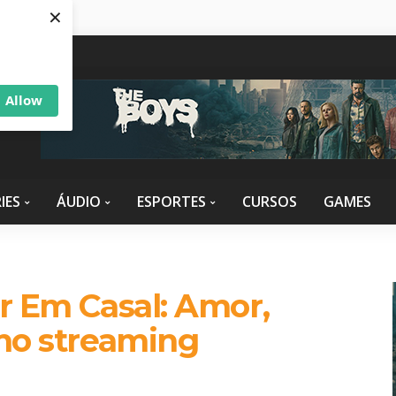
×
om
Allow
IES
ÁUDIO
ESPORTES
CURSOS
GAMES
r Em Casal​: Amor,
 no streaming