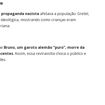
de
a
propaganda nazista
afetava a população. Gretel,
 ideológica, mostrando como crianças eram
riana.
ue
Bruno, um garoto alemão “puro”, morre da
ocentes
. Assim, essa reviravolta choca o público e
des.