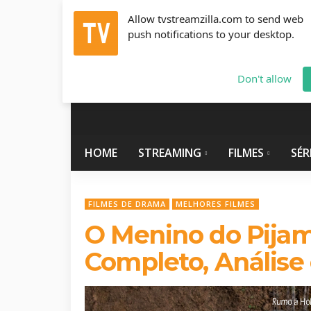
Allow tvstreamzilla.com to send web
push notifications to your desktop.
Sexta-Feira, Agosto 7, 2026
info@tvstreamzilla.com
Don't allow
HOME
STREAMING
FILMES
SÉR
FILMES DE DRAMA
MELHORES FILMES
O Menino do Pijam
Completo, Análise