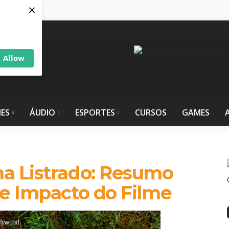
×
Allow
IES
ÁUDIO
ESPORTES
CURSOS
GAMES
a Listrado: Resumo
 e Impacto do Filme