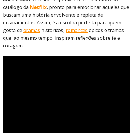
catálogo da
Netflix
, pronto para emocionar aqueles que
buscam uma história envolvente e repleta de
ensinamentos. Assim, é a escolha perfeita para quem
gosta de
dramas
históricos,
romances
épicos e tramas
que, ao mesmo tempo, inspiram reflexões sobre fé e
coragem.