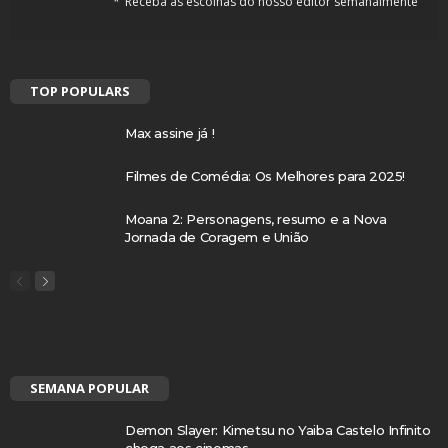
Receba as escolhas do nosso editor semanalmente
TOP POPULARS
Max assine já !
Filmes de Comédia: Os Melhores para 2025!
Moana 2: Personagens, resumo e a Nova
Jornada de Coragem e União
SEMANA POPULAR
Demon Slayer: Kimetsu no Yaiba Castelo Infinito
chega aos cinemas