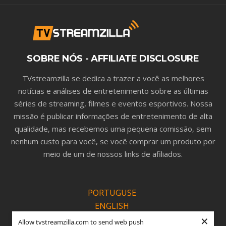
SOBRE NÓS - AFFILIATE DISCLOSURE
TVstreamzilla se dedica a trazer a você as melhores
notícias e análises de entretenimento sobre as últimas
séries de streaming, filmes e eventos esportivos. Nossa
missão é publicar informações de entretenimento de alta
qualidade, mas recebemos uma pequena comissão, sem
nenhum custo para você, se você comprar um produto por
meio de um de nossos links de afiliados.
PORTUGUSE
ENGLISH
×
ESPANOL
Allow tvstreamzilla.com to send web push