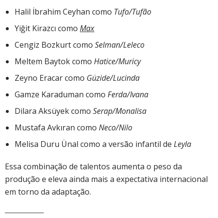
Halil İbrahim Ceyhan como
Tufo/Tufão
Yiğit Kirazcı como
Max
Cengiz Bozkurt como
Selman/Leleco
Meltem Baytok como
Hatice/Muricy
Zeyno Eracar como
Güzide/Lucinda
Gamze Karaduman como
Ferda/Ivana
Dilara Aksüyek como
Serap/Monalisa
Mustafa Avkıran como
Neco/Nilo
Melisa Duru Ünal como a versão infantil de
Leyla
Essa combinação de talentos aumenta o peso da
produção e eleva ainda mais a expectativa internacional
em torno da adaptação.