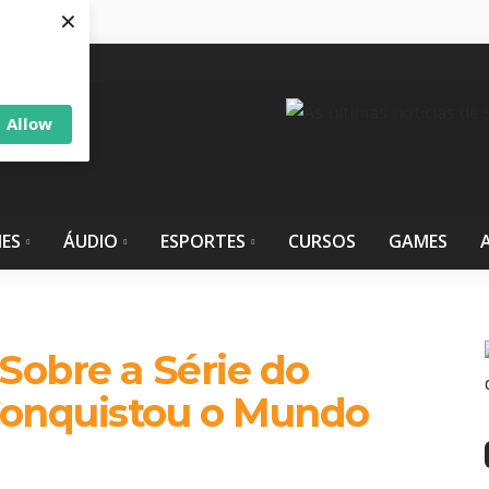
×
Allow
IES
ÁUDIO
ESPORTES
CURSOS
GAMES
Sobre a Série do
Conquistou o Mundo