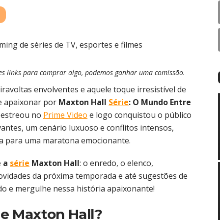
esses links para comprar algo, podemos ganhar uma comissão.
viravoltas envolventes e aquele toque irresistível de
e apaixonar por
Maxton Hall
Série
: O Mundo Entre
a estreou no
Prime Video
e logo conquistou o público
ntes, um cenário luxuoso e conflitos intensos,
isa para uma maratona emocionante.
e a
série
Maxton Hall
: o enredo, o elenco,
 novidades da próxima temporada e até sugestões de
do e mergulhe nessa história apaixonante!
rie Maxton Hall?