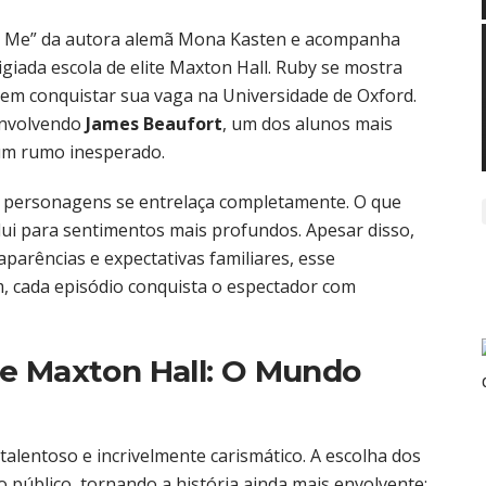
Save Me” da autora alemã Mona Kasten e acompanha
igiada escola de elite Maxton Hall. Ruby se mostra
 em conquistar sua vaga na Universidade de Oxford.
envolvendo
James Beaufort
, um dos alunos mais
a um rumo inesperado.
s personagens se entrelaça completamente. O que
ui para sentimentos mais profundos. Apesar disso,
parências e expectativas familiares, esse
, cada episódio conquista o espectador com
e Maxton Hall: O Mundo
talentoso e incrivelmente carismático. A escolha dos
 público, tornando a história ainda mais envolvente: