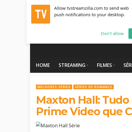
Allow tvstreamzilla.com to send web
push notifications to your desktop.
Sábado, Agosto 8, 2026
info@tvstreamzilla.com
Don't allow
HOME
STREAMING
FILMES
SÉR
MELHORES SÉRIES
SÉRIES DE ROMANCE
Maxton Hall: Tudo 
Prime Video que 