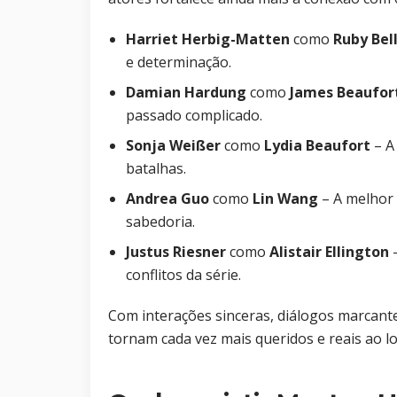
Harriet Herbig-Matten
como
Ruby Bel
e determinação.
Damian Hardung
como
James Beaufor
passado complicado.
Sonja Weißer
como
Lydia Beaufort
– A
batalhas.
Andrea Guo
como
Lin Wang
– A melhor
sabedoria.
Justus Riesner
como
Alistair Ellington
–
conflitos da série.
Com interações sinceras, diálogos marcant
tornam cada vez mais queridos e reais ao l