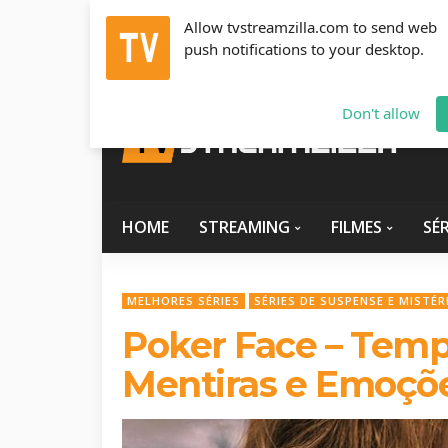
Allow tvstreamzilla.com to send web
push notifications to your desktop.
Sexta-Feira, Agosto 7, 2026
info@tvstreamzilla.com
Don't allow
HOME
STREAMING
FILMES
SÉR
MELHORES SÉRIES
SÉRIES DE SUSPENSE E MISTÉR
Poker Face – Tempo
Mentiras e Emoçõ