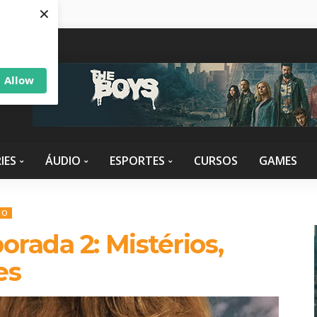
×
Allow
IES
ÁUDIO
ESPORTES
CURSOS
GAMES
IO
rada 2: Mistérios,
es