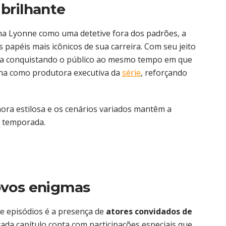
brilhante
a Lyonne como uma detetive fora dos padrões, a
 papéis mais icônicos de sua carreira. Com seu jeito
tinua conquistando o público ao mesmo tempo em que
ina como produtora executiva da
série
, reforçando
onora estilosa e os cenários variados mantêm a
a temporada.
ovos enigmas
de episódios é a presença de
atores convidados de
ada capítulo conta com participações especiais que