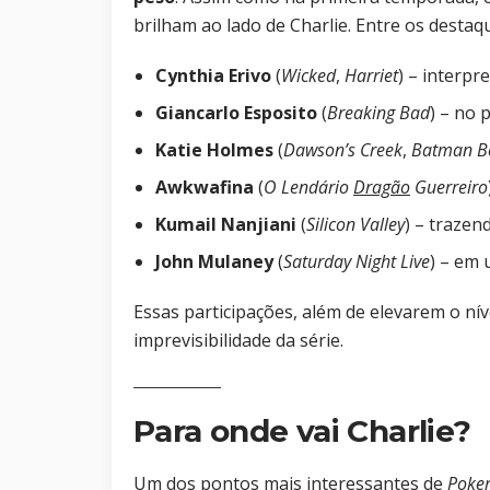
brilham ao lado de Charlie. Entre os desta
Cynthia Erivo
(
Wicked
,
Harriet
) – interpr
Giancarlo Esposito
(
Breaking Bad
) – no 
Katie Holmes
(
Dawson’s Creek
,
Batman B
Awkwafina
(
O Lendário
Dragão
Guerreiro
Kumail Nanjiani
(
Silicon Valley
) – traze
John Mulaney
(
Saturday Night Live
) – em 
Essas participações, além de elevarem o nív
imprevisibilidade da série.
Para onde vai Charlie?
Um dos pontos mais interessantes de
Poker