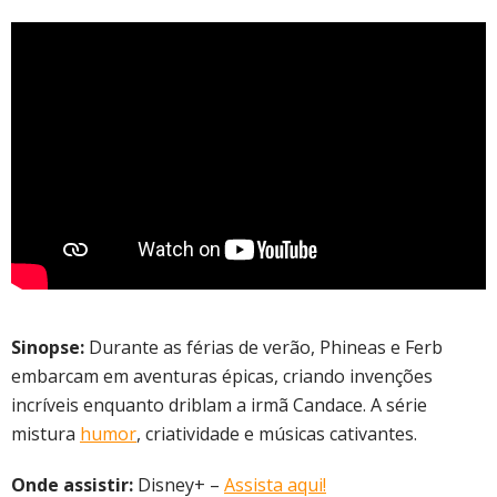
Sinopse:
Durante as férias de verão, Phineas e Ferb
embarcam em aventuras épicas, criando invenções
incríveis enquanto driblam a irmã Candace. A série
mistura
humor
, criatividade e músicas cativantes.
Onde assistir:
Disney+ –
Assista aqui!