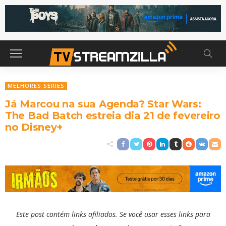
MELHORES SÉRIES
Já Marcou na sua Agenda? Star Wars:
The Bad Batch estreia dia 21 de fevereiro
no Disney+
Este post contém links afiliados. Se você usar esses links para