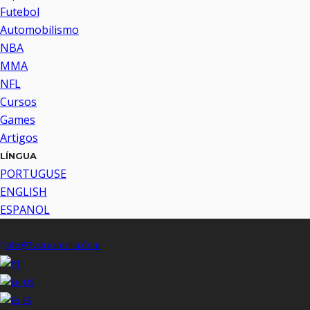
Futebol
Automobilismo
NBA
MMA
NFL
Cursos
Games
Artigos
LÍNGUA
PORTUGUSE
ENGLISH
ESPANOL
Sexta-Feira, Agosto 7, 2026
Info@tvstreamzilla.com