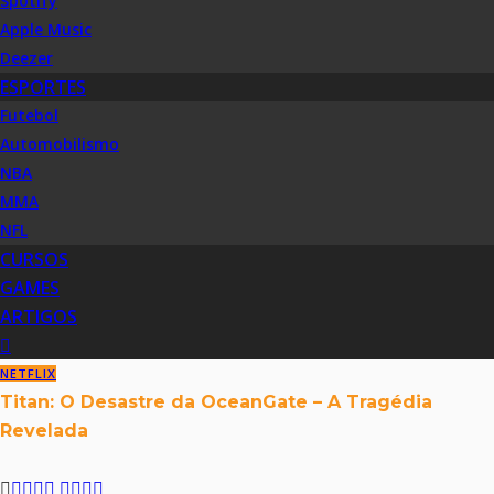
Spotify
Apple Music
Deezer
ESPORTES
Futebol
Automobilismo
NBA
MMA
NFL
CURSOS
GAMES
ARTIGOS
NETFLIX
Titan: O Desastre da OceanGate – A Tragédia
Revelada