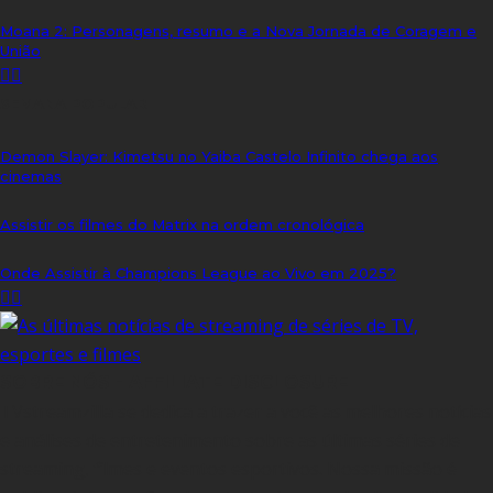
Moana 2: Personagens, resumo e a Nova Jornada de Coragem e
União
SEMANA POPULAR
Demon Slayer: Kimetsu no Yaiba Castelo Infinito chega aos
cinemas
Assistir os filmes do Matrix na ordem cronológica
Onde Assistir à Champions League ao Vivo em 2025?
SOBRE NÓS - AFFILIATE DISCLOSURE
TVstreamzilla se dedica a trazer a você as melhores notícias
e análises de entretenimento sobre as últimas séries de
streaming, filmes e eventos esportivos. Nossa missão é