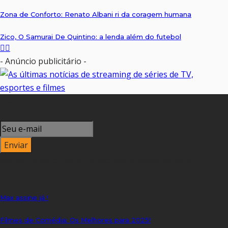
Zona de Conforto: Renato Albani ri da coragem humana
Zico, O Samurai De Quintino: a lenda além do futebol
- Anúncio publicitário -
Assine o Newsletter
Email
Receba as escolhas do nosso editor semanalmente
TOP POPULARS
Max assine já !
Filmes de Comédia: Os Melhores para 2025!