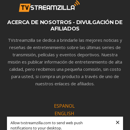
ACERCA DE NOSOTROS - DIVULGACIÓN DE
AFILIADOS
TVstreamzilla se dedica a brindarle las mejores noticias y
reseñas de entretenimiento sobre las últimas series de
transmisión, películas y eventos deportivos. Nuestra
misión es publicar información de entretenimiento de alta
calidad, pero recibimos una pequeña comisión, sin costo
para usted, si compra un producto a través de uno de
nuestros enlaces de afiliados.
ESPANOL
ENGLISH
×
PORTUGUÊS
Allow tvstreamzilla.com to send web push
notifications to your desktop.