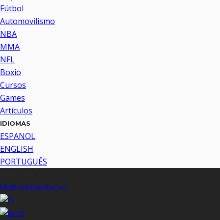
Fútbol
Automovilismo
NBA
MMA
NFL
Boxio
Cursos
Games
Artículos
IDIOMAS
ESPANOL
ENGLISH
PORTUGUÊS
Sábado, Agosto 8, 2026
Info@tvstreamzilla.com