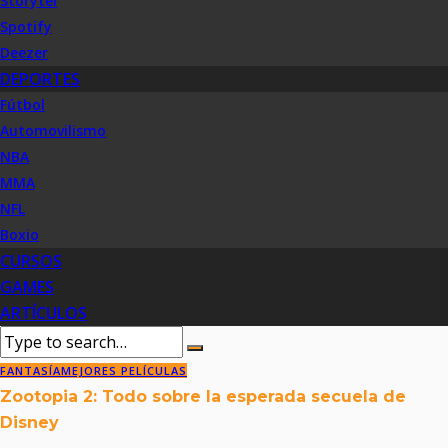
Storytel
Spotify
Deezer
DEPORTES
Fútbol
Automovilismo
NBA
MMA
NFL
Boxio
CURSOS
GAMES
ARTÍCULOS
FANTASÍA
MEJORES PELÍCULAS
Zootopia 2: Todo sobre la esperada secuela de
Disney