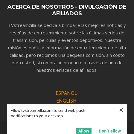
ACERCA DE NOSOTROS - DIVULGACIÓN DE
AFILIADOS
TVstreamzilla se dedica a brindarle las mejores noticias y
reseñas de entretenimiento sobre las últimas series de
transmisión, películas y eventos deportivos. Nuestra
misión es publicar información de entretenimiento de alta
calidad, pero recibimos una pequeña comisión, sin costo
para usted, si compra un producto a través de uno de
nuestros enlaces de afiliados.
ESPANOL
ENGLISH
×
PORTUGUÊS
Allow tvstreamzilla.com to send web push
notifications to your desktop.
© Copyright TVSTREAMZILLA |
Política de Privacidade
Allow
Don't allow