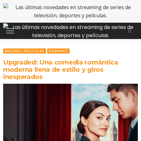
MEJORES PELÍCULAS
ROMANCE
Upgraded: Una comedia romántica
moderna llena de estilo y giros
inesperados