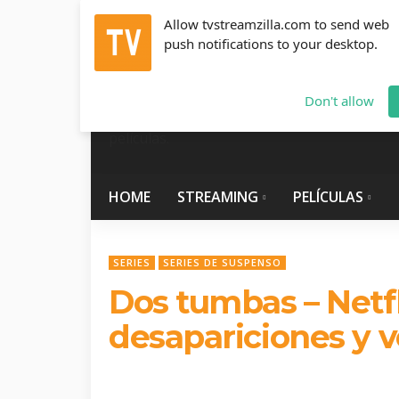
Allow tvstreamzilla.com to send web
push notifications to your desktop.
Jueves, Agosto 6, 2026
info@tvstreamzilla.com
Don't allow
HOME
STREAMING
PELÍCULAS
SERIES
SERIES DE SUSPENSO
Dos tumbas – Netfl
desapariciones y 