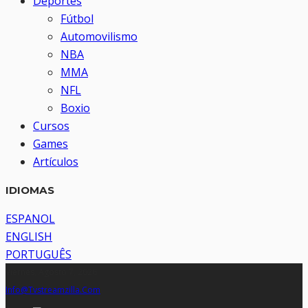
Deportes
Fútbol
Automovilismo
NBA
MMA
NFL
Boxio
Cursos
Games
Artículos
IDIOMAS
ESPANOL
ENGLISH
PORTUGUÊS
Viernes, Agosto 7, 2026
Info@tvstreamzilla.com