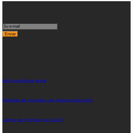
Suscribirse al boletín informativo
Email
Recibe las selecciones de nuestro editor semanalmente
TOP POPULARES
MAX suscríbete ahora!
Películas de Comedia: Las Mejores para 2025
¿Cómo ver Fórmula 1 en 2022?
SEMANA POPULAR