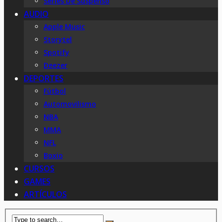
Series De Suspenso
AUDIO
Apple Music
Storytel
Spotify
Deezer
DEPORTES
Fútbol
Automovilismo
NBA
MMA
NFL
Boxio
CURSOS
GAMES
ARTÍCULOS