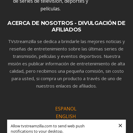
ACERCA DE NOSOTROS - DIVULGACIÓN DE
AFILIADOS
TVstreamzilla se dedica a brindarle las mejores noticias y
reseñas de entretenimiento sobre las últimas series de
transmisión, películas y eventos deportivos. Nuestra
misión es publicar información de entretenimiento de alta
calidad, pero recibimos una pequeña comisión, sin costo
para usted, si compra un producto a través de uno de
nuestros enlaces de afiliados.
ESPANOL
ENGLISH
×
PORTUGUÊS
Allow tvstreamzilla.com to send web push
notifications to your desktop.